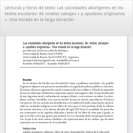
Volver
Lecturas y libros de texto: Las sociedades aborí­genes en los
a
textos escolares: de «indios salvajes » a «pueblos originarios
los
». Una mirada en la larga duración
detalles
del
artículo
De
De
PD