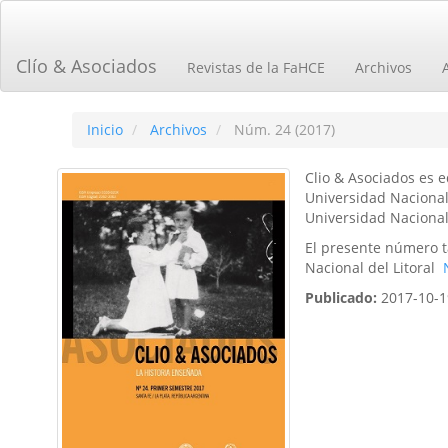
Navegación
principal
Contenido
Clío & Asociados
Revistas de la FaHCE
Archivos
principal
Barra
lateral
Inicio
Archivos
Núm. 24 (2017)
Clio & Asociados es 
Universidad Nacional 
Universidad Nacional 
El presente número t
Nacional del Litoral
Publicado:
2017-10-1