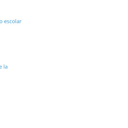
to escolar
e la