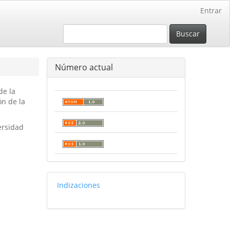
Entrar
Buscar
Número actual
de la
ón de la
ersidad
basededatos
Indizaciones